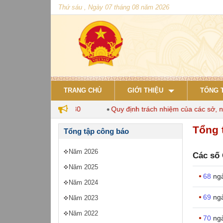
Thứ sáu , Ngày 07 tháng 08 năm 2026
TRANG CHỦ
GIỚI THIỆU
TỔNG 
 nuôi đến năm 2030
Quy định trách nhiệm của các sở, ngành 
Tổng 
Tổng tập công báo
Năm 2026
Các số 
Năm 2025
68
ng
Năm 2024
69
ng
Năm 2023
Năm 2022
70
ng