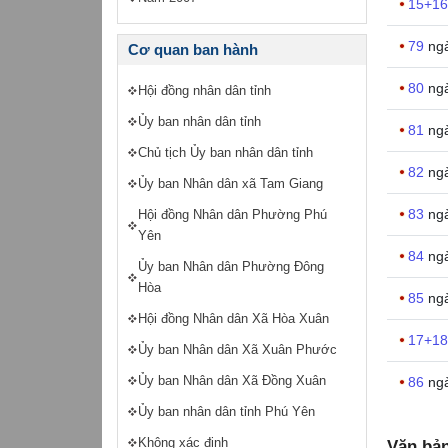
15+1
79
ng
Cơ quan ban hành
80
ng
Hội đồng nhân dân tỉnh
Ủy ban nhân dân tỉnh
81
ng
Chủ tịch Ủy ban nhân dân tỉnh
82
ng
Ủy ban Nhân dân xã Tam Giang
83
ng
Hội đồng Nhân dân Phường Phú
Yên
84
ng
Ủy ban Nhân dân Phường Đông
Hòa
85
ng
Hội đồng Nhân dân Xã Hòa Xuân
17+1
Ủy ban Nhân dân Xã Xuân Phước
Ủy ban Nhân dân Xã Đồng Xuân
86
ng
Ủy ban nhân dân tỉnh Phú Yên
Không xác định
Văn bả