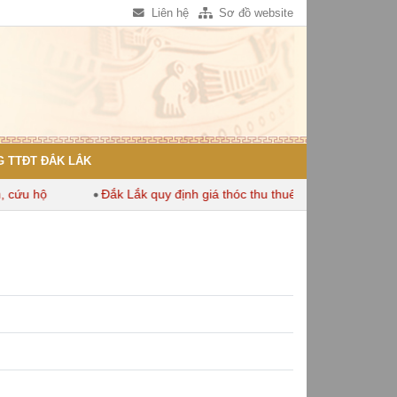
Liên hệ
Sơ đồ website
 TTĐT ĐẮK LẮK
 hộ
Đắk Lắk quy định giá thóc thu thuế dùng để tính thuế sử d