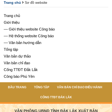
Trang chủ
Sơ đồ website
Trang chủ
Giới thiệu
–– Giới thiệu website Công báo
–– Hệ thống website Công báo
–– Văn bản hướng dẫn
Tổng tập
Văn bản dự thảo
Văn bản chỉ đạo
Cổng TTĐT Đắk Lắk
Công báo Phú Yên
ĐẦU TRANG
TỔNG TẬP
VĂN BẢN CHỈ ĐẠO ĐIỀU HÀNH
CỔNG TTĐT ĐẮK LẮK
VĂN PHÒNG UBND TỈNH ĐẮK LẮK XUẤT BẢN