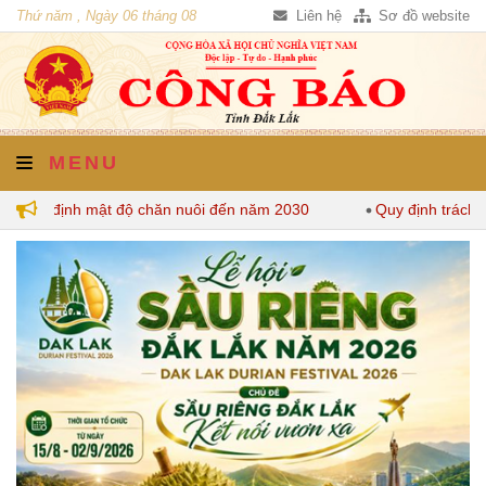
Thứ năm , Ngày 06 tháng 08
Liên hệ
Sơ đồ website
năm 2026
MENU
k quy định mật độ chăn nuôi đến năm 2030
Quy định trách n