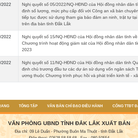
/2022
Nghị quyết số 05/2022/NQ-HĐND của Hội đồng nhân dân tỉ
định số lượng, mức phụ cấp đối với Công an xã bán chuyên
tiếp tục được sử dụng tham gia bảo đảm an ninh, trật tự tại
trên địa bàn tỉnh Đắk Lắk
/2022
Nghị quyết số 15/NQ-HĐND của Hội đồng nhân dân tỉnh về
Chương trình hoạt động giám sát của Hội đồng nhân dân t
2023
/2022
Nghị quyết số 11/NQ-HĐND của Hội đồng nhân dân tỉnh Qu
định chủ trương đầu tư các dự án sử dụng vốn ngân sách 
ương thuộc Chương trình phục hồi và phát triển kinh tế - xã
RANG
TỔNG TẬP
VĂN BẢN CHỈ ĐẠO ĐIỀU HÀNH
CỔNG TTĐT Đ
VĂN PHÒNG UBND TỈNH ĐẮK LẮK XUẤT BẢN
Địa chỉ: 09 Lê Duẩn - Phường Buôn Ma Thuột - tỉnh Đắk Lắk
Điện thoại: 02628.58.58.68
- Fax : 080.50554