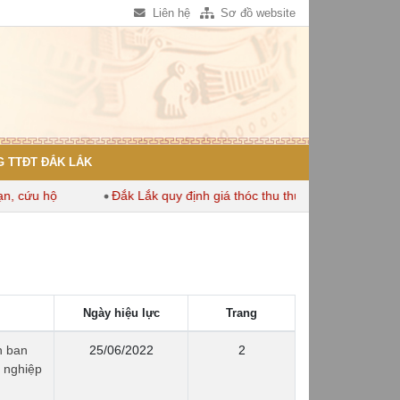
Liên hệ
Sơ đồ website
 TTĐT ĐẮK LẮK
ứu hộ
Đắk Lắk quy định giá thóc thu thuế dùng để tính thuế s
Ngày hiệu lực
Trang
h ban
25/06/2022
2
ự nghiệp