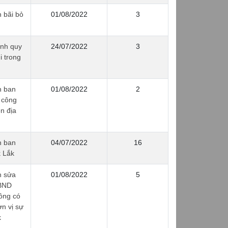
 bãi bỏ
01/08/2022
3
ỉnh quy
24/07/2022
3
i trong
h ban
01/08/2022
2
n công
n địa
h ban
04/07/2022
16
k Lắk
h sửa
01/08/2022
5
UBND
ông có
ơn vị sự
k