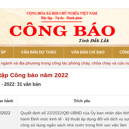
TẬP
VĂN BẢN DỰ THẢO
VĂN BẢN CHỈ ĐẠO
CỔNG
nh và địa phương trong công tác phòng cháy, chữa cháy và cứu nạn, c
tập Công báo năm 2022
 - 2022: 31 văn bản
an hành
Trích yếu
/2022
Quyết định số 22/2022/QĐ-UBND của Ủy ban nhân dân tỉn
hành Định mức kinh tế - kỹ thuật áp dụng đối với dịch vụ s
công sử dụng ngân sách nhà nước trong lĩnh vực việc làm