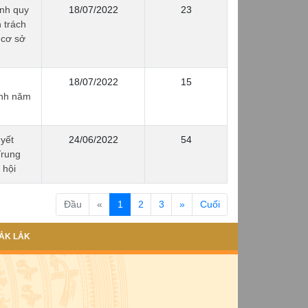
nh quy
18/07/2022
23
 trách
 cơ sở
18/07/2022
15
ỉnh năm
yết
24/06/2022
54
Trung
 hội
(current)
Đầu
«
1
2
3
»
Cuối
ẮK LẮK