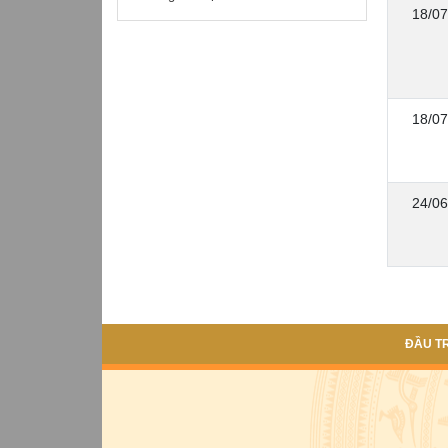
18/07
18/07
24/06
ĐẦU T