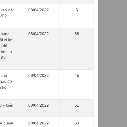
kéo dài
08/04/2022
5
 2021
 sung
08/04/2022
38
i vì lợi
g đất
 héc ta
 địa
 chủ
08/04/2022
45
khác để
n hồ
 ý kiến
08/04/2022
51
ê duyệt
08/04/2022
53