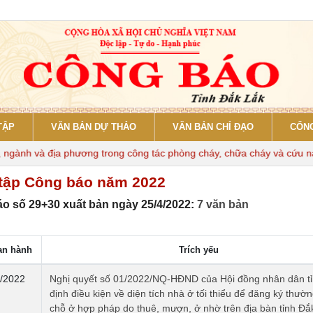
TẬP
VĂN BẢN DỰ THẢO
VĂN BẢN CHỈ ĐẠO
CỔNG
ành và địa phương trong công tác phòng cháy, chữa cháy và cứu nạn, 
tập Công báo năm 2022
o số 29+30 xuất bản ngày 25/4/2022:
7 văn bản
an hành
Trích yếu
/2022
Nghị quyết số 01/2022/NQ-HĐND của Hội đồng nhân dân tỉ
định điều kiện về diện tích nhà ở tối thiểu để đăng ký thường
chỗ ở hợp pháp do thuê, mượn, ở nhờ trên địa bàn tỉnh Đắ