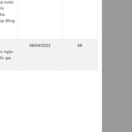
hà nước
hi
nhà
hợp đồng
08/04/2022
58
ồn ngân
ốc gia