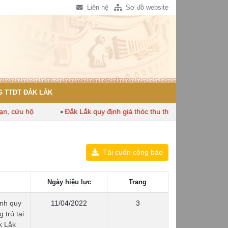
Liên hệ
Sơ đồ website
 TTĐT ĐẮK LẮK
cứu hộ
Đắk Lắk quy định giá thóc thu thuế dùng để tính thuế 
Tải cuốn công báo
Ngày hiệu lực
Trang
nh quy
11/04/2022
3
 trú tại
k Lắk