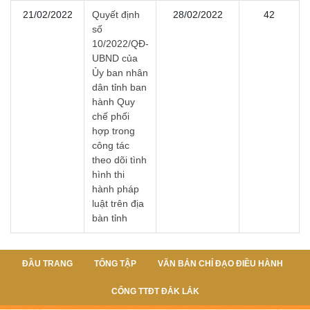
21/02/2022
Quyết định
28/02/2022
42
số
10/2022/QĐ-
UBND của
Ủy ban nhân
dân tỉnh ban
hành Quy
chế phối
hợp trong
công tác
theo dõi tình
hình thi
hành pháp
luật trên địa
bàn tỉnh
ĐẦU TRANG
TỔNG TẬP
VĂN BẢN CHỈ ĐẠO ĐIỀU HÀNH
CỔNG TTĐT ĐẮK LẮK