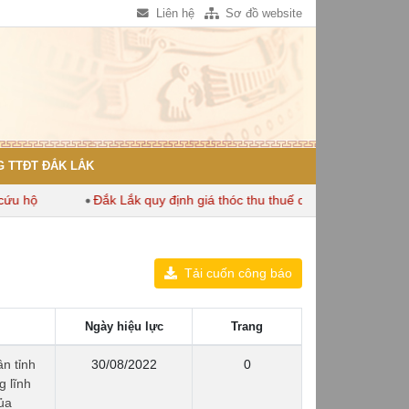
Liên hệ
Sơ đồ website
 TTĐT ĐẮK LẮK
ộ
Đắk Lắk quy định giá thóc thu thuế dùng để tính thuế sử dụ
Tải cuốn công báo
Ngày hiệu lực
Trang
n tỉnh
30/08/2022
0
 lĩnh
ủa