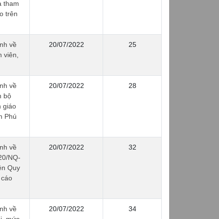
và tham
o trên
nh về
20/07/2022
25
 viên,
nh về
20/07/2022
28
n bộ
 giáo
nh Phú
nh về
20/07/2022
32
020/NQ-
ên Quy
 cáo
nh về
20/07/2022
34