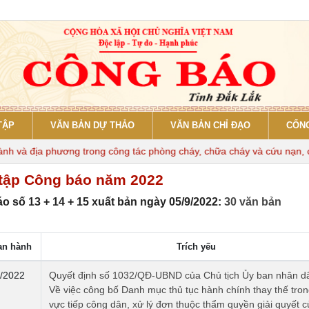
TẬP
VĂN BẢN DỰ THẢO
VĂN BẢN CHỈ ĐẠO
CỔNG
à địa phương trong công tác phòng cháy, chữa cháy và cứu nạn, cứu h
tập Công báo năm 2022
o số 13 + 14 + 15 xuất bản ngày 05/9/2022:
30 văn bản
an hành
Trích yếu
/2022
Quyết định số 1032/QĐ-UBND của Chủ tịch Ủy ban nhân dâ
Về việc công bố Danh mục thủ tục hành chính thay thế trong
vực tiếp công dân, xử lý đơn thuộc thẩm quyền giải quyết c