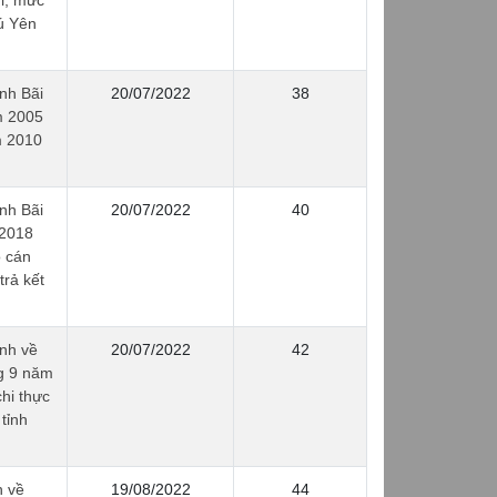
hi, mức
ú Yên
nh Bãi
20/07/2022
38
m 2005
m 2010
nh Bãi
20/07/2022
40
 2018
o cán
trả kết
nh về
20/07/2022
42
g 9 năm
hi thực
tỉnh
h về
19/08/2022
44