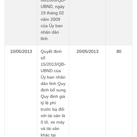
08/2009/QĐ-
UBND, ngày
19 tháng 02
năm 2009
của Ủy ban
nhân dân
tỉnh.
10/05/2013
Quyết định
20/05/2013
80
số
15/2013/QĐ-
UBND của
Ủy ban nhân
dân tỉnh Quy
định bổ sung
Quy định giá
tỷ lệ phí
trước bạ đối
với tài sản là
ô tô, xe máy
và tài sản
khác tại