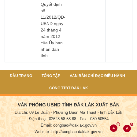
Quyết định
số
11/2012/QĐ-
UBND ngày
24 tháng 4
năm 2012
của Ủy ban
nhân dân
tỉnh.
ĐẦU TRANG
TỔNG TẬP
VĂN BẢN CHỈ ĐẠO ĐIỀU HÀNH
CỔNG TTĐT ĐẮK LẮK
VĂN PHÒNG UBND TỈNH ĐẮK LẮK XUẤT BẢN
Địa chỉ: 09 Lê Duẩn - Phường Buôn Ma Thuột - tỉnh Đắk Lắk
Điện thoại: 02628.58.58.68
- Fax : 080.50554
Email: congbao@daklak.gov.vn
Website: http://congbao.daklak.gov.vn