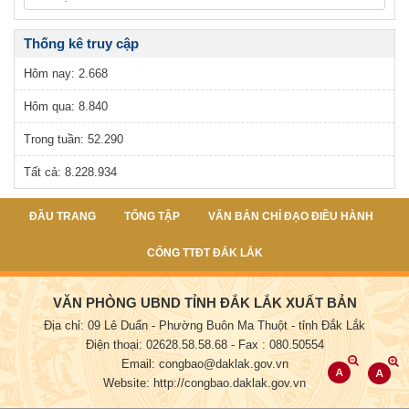
Thống kê truy cập
Hôm nay:
2.668
Hôm qua:
8.840
Trong tuần:
52.290
Tất cả:
8.228.934
ĐẦU TRANG
TỔNG TẬP
VĂN BẢN CHỈ ĐẠO ĐIỀU HÀNH
CỔNG TTĐT ĐẮK LẮK
VĂN PHÒNG UBND TỈNH ĐẮK LẮK XUẤT BẢN
Địa chỉ: 09 Lê Duẩn - Phường Buôn Ma Thuột - tỉnh Đắk Lắk
Điện thoại: 02628.58.58.68
- Fax : 080.50554
Email: congbao@daklak.gov.vn
Website: http://congbao.daklak.gov.vn