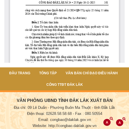
ĐẦU TRANG
TỔNG TẬP
VĂN BẢN CHỈ ĐẠO ĐIỀU HÀNH
CỔNG TTĐT ĐẮK LẮK
VĂN PHÒNG UBND TỈNH ĐẮK LẮK XUẤT BẢN
Địa chỉ: 09 Lê Duẩn - Phường Buôn Ma Thuột - tỉnh Đắk Lắk
Điện thoại: 02628.58.58.68
- Fax : 080.50554
Email: congbao@daklak.gov.vn
Website: http://congbao.daklak.gov.vn