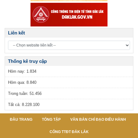
Liên kết
Thống kê truy cập
Hôm nay:
1.834
Hôm qua:
8.840
Trong tuần:
51.456
Tất cả:
8.228.100
ĐẦU TRANG
TỔNG TẬP
VĂN BẢN CHỈ ĐẠO ĐIỀU HÀNH
CỔNG TTĐT ĐẮK LẮK