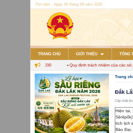
Thứ năm , Ngày 06 tháng 08 năm 2026
TRANG CHỦ
GIỚI THIỆU
TỔNG 
 nuôi đến năm 2030
Quy định trách nhiệm của các sở, ngành 
Trang c
Đắk Lắ
Cập nhật lúc
Hiện tại
Sêrêpốk)
tích lịch
Bảo Đại, 