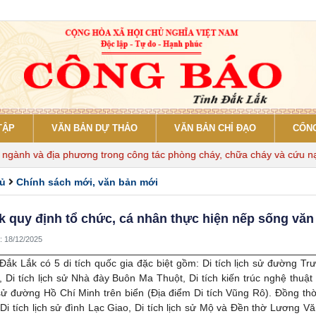
TẬP
VĂN BẢN DỰ THẢO
VĂN BẢN CHỈ ĐẠO
CỔNG
và địa phương trong công tác phòng cháy, chữa cháy và cứu nạn, cứu
hủ
Chính sách mới, văn bản mới
k quy định tổ chức, cá nhân thực hiện nếp sống văn m
: 18/12/2025
, Đắk Lắk có 5 di tích quốc gia đặc biệt gồm: Di tích lịch sử đường
, Di tích lịch sử Nhà đày Buôn Ma Thuột, Di tích kiến trúc nghệ thu
 sử đường Hồ Chí Minh trên biển (Địa điểm Di tích Vũng Rô). Đồng thời 
Di tích lịch sử đình Lạc Giao, Di tích lịch sử Mộ và Đền thờ Lương Vă