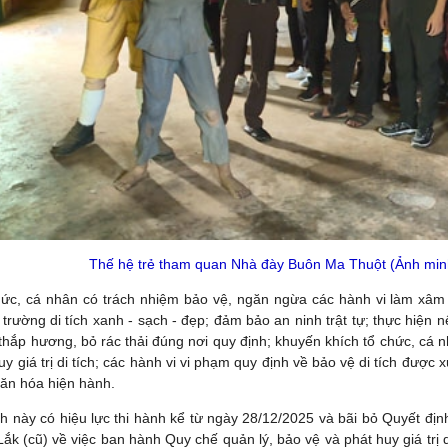
Thế hệ trẻ tham quan Nhà đày Buôn Ma Thuột (Ảnh min
ức, cá nhân có trách nhiệm bảo vệ, ngăn ngừa các hành vi làm xâm hại
trường di tích xanh - sạch - đẹp; đảm bảo an ninh trật tự; thực hiện nếp
 thắp hương, bỏ rác thải đúng nơi quy định; khuyến khích tổ chức, cá 
uy giá trị di tích; các hành vi vi phạm quy định về bảo vệ di tích được
văn hóa hiện hành.
h này có hiệu lực thi hành kể từ ngày 28/12/2025 và bãi bỏ Quyết đị
Lắk (cũ) về việc ban hành Quy chế quản lý, bảo vệ và phát huy giá trị 