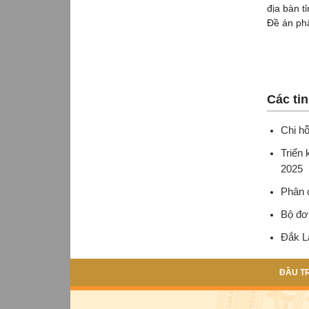
địa bàn t
Đề án phâ
Các ti
Chi hỗ
Triển 
2025
Phân 
Bộ đơn
Đắk L
ĐẦU T