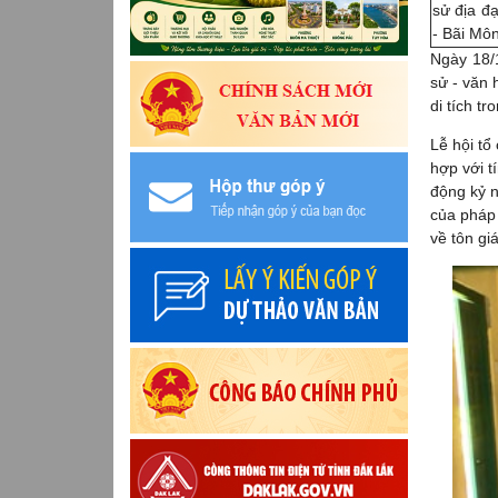
sử địa đ
- Bãi Môn
Ngày 18/
sử - văn 
di tích tr
Lễ hội tổ
hợp với t
động kỷ n
của pháp 
về tôn gi