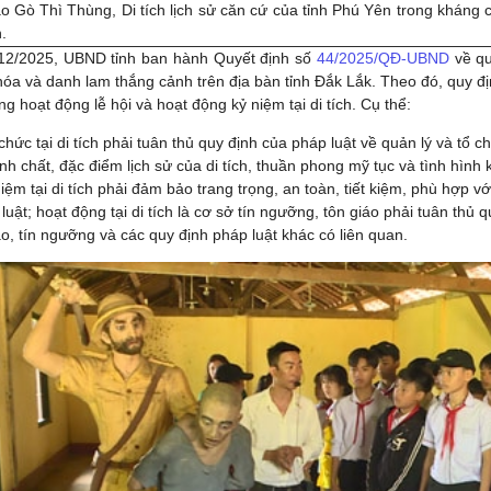
ạo Gò Thì Thùng, Di tích lịch sử căn cứ của tỉnh Phú Yên trong khán
.
12/2025, UBND tỉnh ban hành Quyết định số
44/2025/QĐ-UBND
về quy
hóa và danh lam thắng cảnh trên địa bàn tỉnh Đắk Lắk. Theo đó, quy đị
ong hoạt động lễ hội và hoạt động kỷ niệm tại di tích. Cụ thể:
 chức tại di tích phải tuân thủ quy định của pháp luật về quản lý và tổ c
ính chất, đặc điểm lịch sử của di tích, thuần phong mỹ tục và tình hình k
iệm tại di tích phải đảm bảo trang trọng, an toàn, tiết kiệm, phù hợp với
luật; hoạt động tại di tích là cơ sở tín ngưỡng, tôn giáo phải tuân thủ 
áo, tín ngưỡng và các quy định pháp luật khác có liên quan.