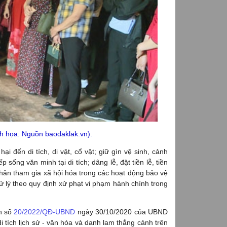
h họa: Nguồn baodaklak.vn).
 đến di tích, di vật, cổ vật; giữ gìn vệ sinh, cảnh
 sống văn minh tại di tích; dâng lễ, đặt tiền lễ, tiền
nhân tham gia xã hội hóa trong các hoạt động bảo vệ
 xử lý theo quy định xử phạt vi phạm hành chính trong
nh số
20/2022/QĐ-UBND
ngày 30/10/2020 của UBND
di tích lịch sử - văn hóa và danh lam thắng cảnh trên