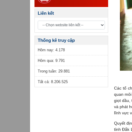
Liên kết
Thống kê truy cập
Hôm nay:
4.178
Hôm qua:
9.791
Trong tuần:
29.881
Tất cả:
8.206.525
Các tổ ch
quan môi 
giọt dầu,
và phát h
lĩnh vực 
Quyết địn
tỉnh Đắk 