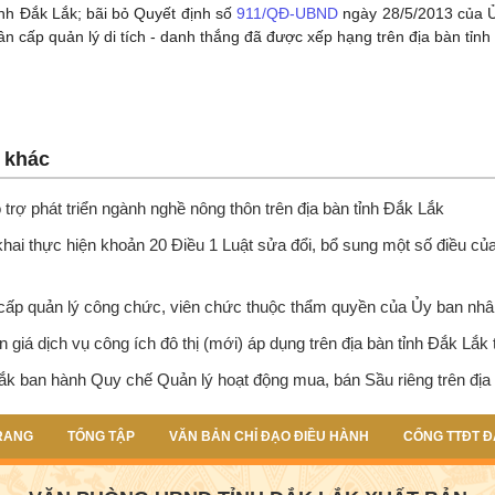
ỉnh Đắk Lắk; bãi bỏ Quyết định số
911/QĐ-UBND
ngày 28/5/2013 của Ủ
n cấp quản lý di tích - danh thắng đã được xếp hạng trên địa bàn tỉnh
n khác
 trợ phát triển ngành nghề nông thôn trên địa bàn tỉnh Đắk Lắk
khai thực hiện khoản 20 Điều 1 Luật sửa đổi, bổ sung một số điều c
cấp quản lý công chức, viên chức thuộc thẩm quyền của Ủy ban nhâ
 giá dịch vụ công ích đô thị (mới) áp dụng trên địa bàn tỉnh Đắk Lắk
ắk ban hành Quy chế Quản lý hoạt động mua, bán Sầu riêng trên địa 
RANG
TỔNG TẬP
VĂN BẢN CHỈ ĐẠO ĐIỀU HÀNH
CỔNG TTĐT Đ