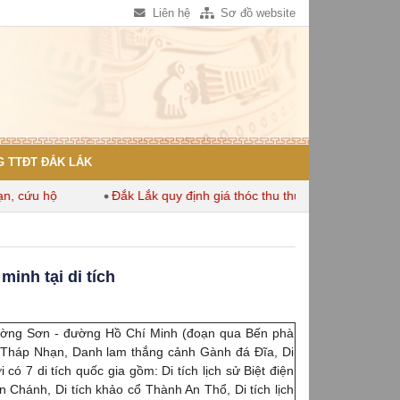
Liên hệ
Sơ đồ website
 TTĐT ĐẮK LẮK
 hộ
Đắk Lắk quy định giá thóc thu thuế dùng để tính thuế sử d
inh tại di tích
 Trường Sơn - đường Hồ Chí Minh (đoạn qua Bến phà
ật Tháp Nhạn, Danh lam thắng cảnh Gành đá Đĩa, Di
có 7 di tích quốc gia gồm: Di tích lịch sử Biệt điện
n Chánh, Di tích khảo cổ Thành An Thổ, Di tích lịch