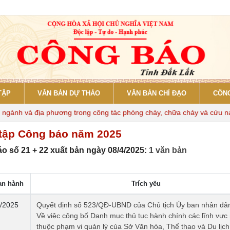
TẬP
VĂN BẢN DỰ THẢO
VĂN BẢN CHỈ ĐẠO
CỔNG
ành và địa phương trong công tác phòng cháy, chữa cháy và cứu nạn, 
tập Công báo năm 2025
o số 21 + 22 xuất bản ngày 08/4/2025:
1 văn bản
an hành
Trích yếu
/2025
Quyết định số 523/QĐ-UBND của Chủ tịch Ủy ban nhân dân
Về việc công bố Danh mục thủ tục hành chính các lĩnh vực
thuộc phạm vi quản lý của Sở Văn hóa, Thể thao và Du lịch