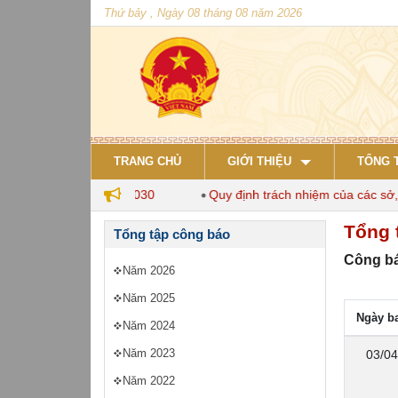
Thứ bảy , Ngày 08 tháng 08 năm 2026
TRANG CHỦ
GIỚI THIỆU
TỔNG 
chăn nuôi đến năm 2030
Quy định trách nhiệm của các sở, ng
Tổng 
Tổng tập công báo
Công bá
Năm 2026
Năm 2025
Ngày b
Năm 2024
Năm 2023
03/04
Năm 2022