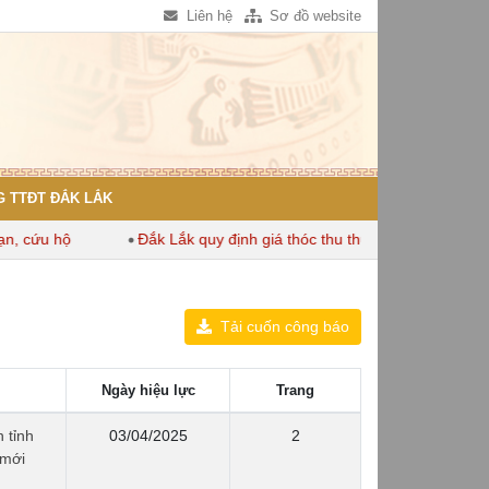
Liên hệ
Sơ đồ website
 TTĐT ĐẮK LẮK
cứu hộ
Đắk Lắk quy định giá thóc thu thuế dùng để tính thuế 
Tải cuốn công báo
Ngày hiệu lực
Trang
 tỉnh
03/04/2025
2
 mới