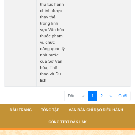
thủ tục hành
chính được
thay thế
trong lĩnh
vực Văn hóa
thuộc phạm
vi, chức
năng quản lý
nhà nước
của Sở Văn
hóa, Thể
thao và Du
lịch
(current)
Đầu
«
1
2
»
Cuối
ĐẦU TRANG
TỔNG TẬP
VĂN BẢN CHỈ ĐẠO ĐIỀU HÀNH
CỔNG TTĐT ĐẮK LẮK