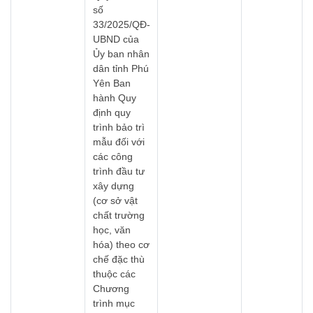
số
33/2025/QĐ-
UBND của
Ủy ban nhân
dân tỉnh Phú
Yên Ban
hành Quy
định quy
trình bảo trì
mẫu đối với
các công
trình đầu tư
xây dựng
(cơ sở vật
chất trường
học, văn
hóa) theo cơ
chế đặc thù
thuộc các
Chương
trình mục