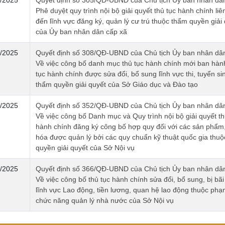
/2025
Quyết định số 305/QĐ-UBND của Chủ tịch Ủy ban nhân dân
Phê duyệt quy trình nội bộ giải quyết thủ tục hành chính li
đến lĩnh vực đăng ký, quản lý cư trú thuộc thẩm quyền giải
của Ủy ban nhân dân cấp xã
/2025
Quyết định số 308/QĐ-UBND của Chủ tịch Ủy ban nhân dân
Về việc công bố danh mục thủ tục hành chính mới ban hành
tục hành chính được sửa đổi, bổ sung lĩnh vực thi, tuyển si
thẩm quyền giải quyết của Sở Giáo dục và Đào tạo
/2025
Quyết định số 352/QĐ-UBND của Chủ tịch Ủy ban nhân dân
Về việc công bố Danh mục và Quy trình nội bộ giải quyết th
hành chính đăng ký công bố hợp quy đối với các sản phẩm
hóa được quản lý bởi các quy chuẩn kỹ thuật quốc gia thu
quyền giải quyết của Sở Nội vụ
/2025
Quyết định số 366/QĐ-UBND của Chủ tịch Ủy ban nhân dân
Về việc công bố thủ tục hành chính sửa đổi, bổ sung, bị bãi
lĩnh vực Lao động, tiền lương, quan hệ lao động thuộc phạ
chức năng quản lý nhà nước của Sở Nội vụ