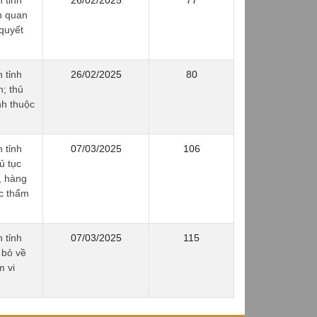
 tỉnh
26/02/2025
77
ên quan
 quyết
 tỉnh
26/02/2025
80
; thủ
nh thuộc
 tỉnh
07/03/2025
106
ủ tục
, hàng
ộc thẩm
 tỉnh
07/03/2025
115
 bỏ về
m vi