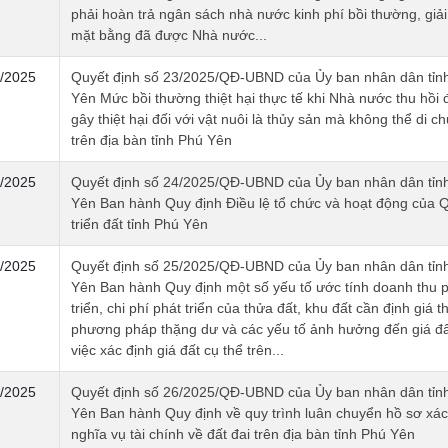
phải hoàn trả ngân sách nhà nước kinh phí bồi thường, giả
mặt bằng đã được Nhà nước...
/2025
Quyết định số 23/2025/QĐ-UBND của Ủy ban nhân dân tỉn
Yên Mức bồi thường thiệt hại thực tế khi Nhà nước thu hồi 
gây thiệt hại đối với vật nuôi là thủy sản mà không thể di c
trên địa bàn tỉnh Phú Yên
/2025
Quyết định số 24/2025/QĐ-UBND của Ủy ban nhân dân tỉn
Yên Ban hành Quy định Điều lệ tổ chức và hoạt động của 
triển đất tỉnh Phú Yên
/2025
Quyết định số 25/2025/QĐ-UBND của Ủy ban nhân dân tỉn
Yên Ban hành Quy định một số yếu tố ước tính doanh thu 
triển, chi phí phát triển của thửa đất, khu đất cần định giá t
phương pháp thặng dư và các yếu tố ảnh hưởng đến giá đấ
việc xác định giá đất cụ thể trên...
/2025
Quyết định số 26/2025/QĐ-UBND của Ủy ban nhân dân tỉn
Yên Ban hành Quy định về quy trình luân chuyển hồ sơ xác
nghĩa vụ tài chính về đất đai trên địa bàn tỉnh Phú Yên