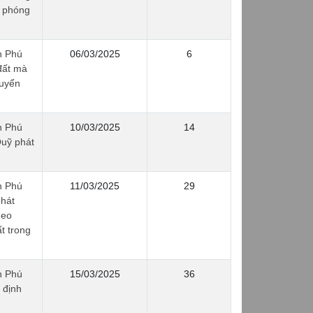
i phóng
h Phú
06/03/2025
6
đất mà
huyển
h Phú
10/03/2025
14
Quỹ phát
h Phú
11/03/2025
29
phát
heo
t trong
h Phú
15/03/2025
36
 định