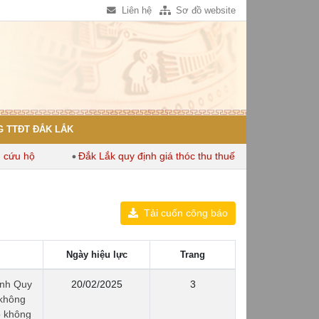
Liên hệ
Sơ đồ website
 TTĐT ĐẮK LẮK
 hộ
Đắk Lắk quy định giá thóc thu thuế dùng để tính thuế sử d
Tải cuốn công báo
Ngày hiệu lực
Trang
ỉnh Quy
20/02/2025
3
 không
o không