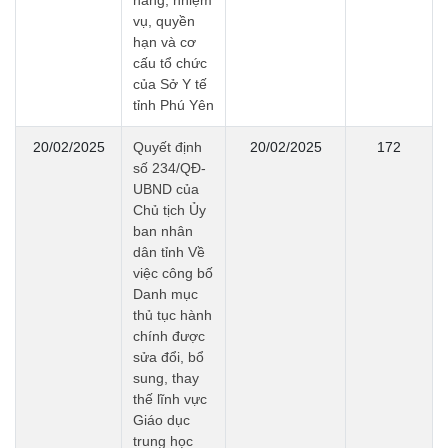
năng, nhiệm
vụ, quyền
hạn và cơ
cấu tổ chức
của Sở Y tế
tỉnh Phú Yên
20/02/2025
Quyết định
20/02/2025
172
số 234/QĐ-
UBND của
Chủ tịch Ủy
ban nhân
dân tỉnh Về
việc công bố
Danh mục
thủ tục hành
chính được
sửa đổi, bổ
sung, thay
thế lĩnh vực
Giáo dục
trung học