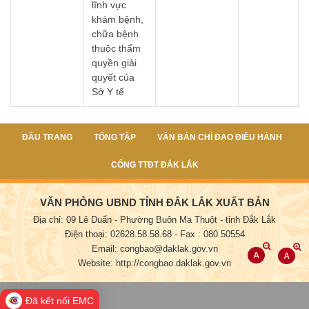
lĩnh vực
khám bệnh,
chữa bệnh
thuộc thẩm
quyền giải
quyết của
Sở Y tế
ĐẦU TRANG
TỔNG TẬP
VĂN BẢN CHỈ ĐẠO ĐIỀU HÀNH
CỔNG TTĐT ĐẮK LẮK
VĂN PHÒNG UBND TỈNH ĐẮK LẮK XUẤT BẢN
Địa chỉ: 09 Lê Duẩn - Phường Buôn Ma Thuột - tỉnh Đắk Lắk
Điện thoại: 02628.58.58.68
- Fax : 080.50554
Email: congbao@daklak.gov.vn
Website: http://congbao.daklak.gov.vn
Đã kết nối EMC