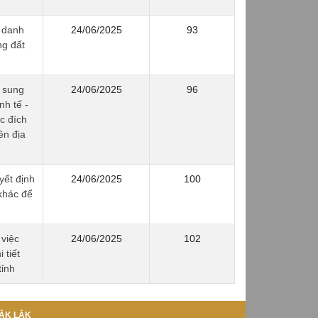
 danh
24/06/2025
93
ng đất
 sung
24/06/2025
96
nh tế -
c đích
ên địa
́t định
24/06/2025
100
khác để
việc
24/06/2025
102
 tiết
ỉnh
ẮK LẮK