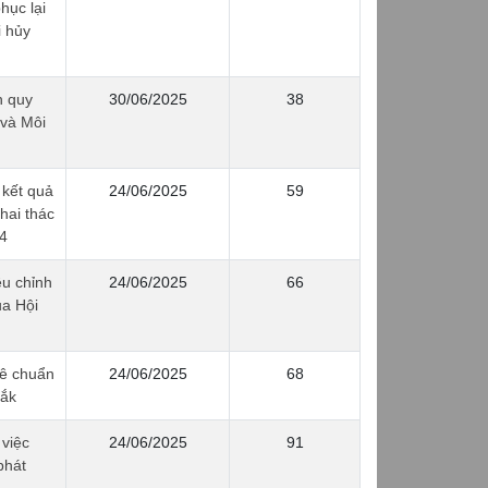
hục lại
i hủy
h quy
30/06/2025
38
 và Môi
 kết quả
24/06/2025
59
hai thác
4
u chỉnh
24/06/2025
66
a Hội
hê chuẩn
24/06/2025
68
Lắk
việc
24/06/2025
91
phát