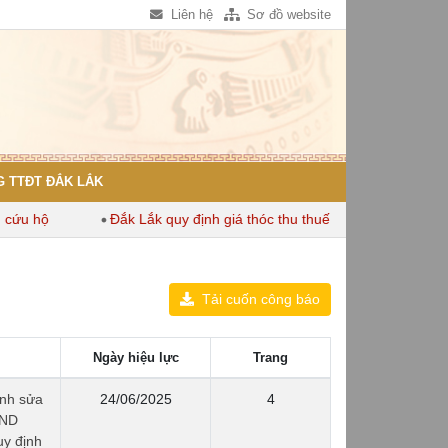
Liên hệ
Sơ đồ website
 TTĐT ĐẮK LẮK
 hộ
Đắk Lắk quy định giá thóc thu thuế dùng để tính thuế sử d
Tải cuốn công báo
Ngày hiệu lực
Trang
ỉnh sửa
24/06/2025
4
ĐND
uy định