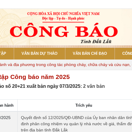
TẬP
VĂN BẢN DỰ THẢO
VĂN BẢN CHỈ ĐẠO
CỔNG
và địa phương trong công tác phòng cháy, chữa cháy và cứu nạn, cứu
tập Công báo năm 2025
o số 20+21 xuất bản ngày 07/3/2025:
2 văn bản
an hành
Trích yếu
/2025
Quyết định số 12/2025/QĐ-UBND của Ủy ban nhân dân tỉn
định phân công nhiệm vụ quản lý nhà nước về giá, thẩm đị
trên địa bàn tỉnh Đắk Lắk