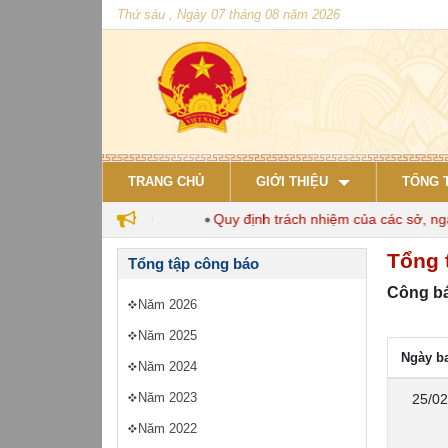
Thứ sáu , Ngày 07 tháng 08 năm 2026
TRANG CHỦ
GIỚI THIỆU
TỔNG 
 nuôi đến năm 2030
Quy định trách nhiệm của các sở, ngành 
Tổng 
Tổng tập công báo
Công bá
Năm 2026
Năm 2025
Ngày b
Năm 2024
Năm 2023
25/02
Năm 2022