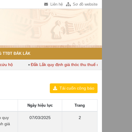
Liên hệ
Sơ đồ website
 TTĐT ĐẮK LẮK
 hộ
Đắk Lắk quy định giá thóc thu thuế dùng để tính thuế sử d
Tải cuốn công báo
Ngày hiệu lực
Trang
h quy
07/03/2025
2
nh giá