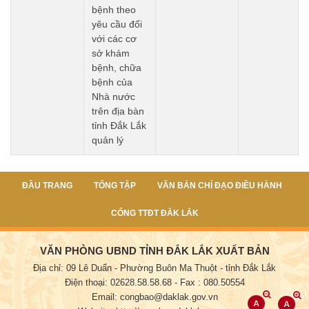
bệnh theo
yêu cầu đối
với các cơ
sở khám
bệnh, chữa
bệnh của
Nhà nước
trên địa bàn
tỉnh Đắk Lắk
quản lý
ĐẦU TRANG
TỔNG TẬP
VĂN BẢN CHỈ ĐẠO ĐIỀU HÀNH
CỔNG TTĐT ĐẮK LẮK
VĂN PHÒNG UBND TỈNH ĐẮK LẮK XUẤT BẢN
Địa chỉ: 09 Lê Duẩn - Phường Buôn Ma Thuột - tỉnh Đắk Lắk
Điện thoại: 02628.58.58.68
- Fax : 080.50554
Email: congbao@daklak.gov.vn