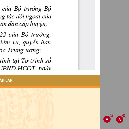
ẮK LẮK