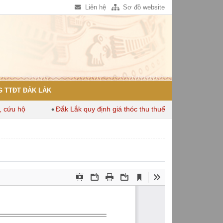
Liên hệ
Sơ đồ website
 TTĐT ĐẮK LẮK
u hộ
Đắk Lắk quy định giá thóc thu thuế dùng để tính thuế sử