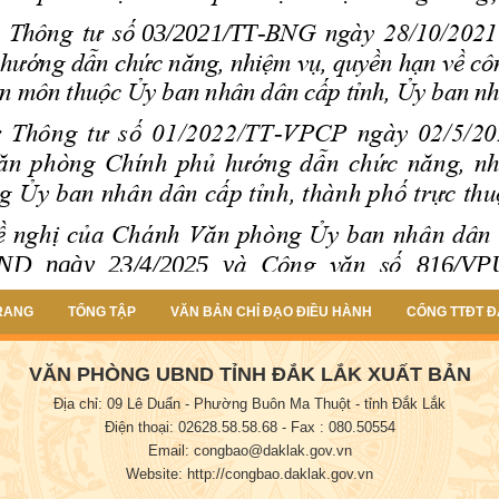
RANG
TỔNG TẬP
VĂN BẢN CHỈ ĐẠO ĐIỀU HÀNH
CỔNG TTĐT Đ
VĂN PHÒNG UBND TỈNH ĐẮK LẮK XUẤT BẢN
Địa chỉ: 09 Lê Duẩn - Phường Buôn Ma Thuột - tỉnh Đắk Lắk
Điện thoại: 02628.58.58.68
- Fax : 080.50554
Email: congbao@daklak.gov.vn
Website: http://congbao.daklak.gov.vn