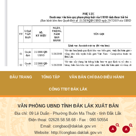
ĐẦU TRANG
TỔNG TẬP
VĂN BẢN CHỈ ĐẠO ĐIỀU HÀNH
CỔNG TTĐT ĐẮK LẮK
VĂN PHÒNG UBND TỈNH ĐẮK LẮK XUẤT BẢN
Địa chỉ: 09 Lê Duẩn - Phường Buôn Ma Thuột - tỉnh Đắk Lắk
Điện thoại: 02628.58.58.68
- Fax : 080.50554
Email: congbao@daklak.gov.vn
Website: http://congbao.daklak.gov.vn