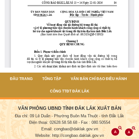
ĐẦU TRANG
TỔNG TẬP
VĂN BẢN CHỈ ĐẠO ĐIỀU HÀNH
CỔNG TTĐT ĐẮK LẮK
VĂN PHÒNG UBND TỈNH ĐẮK LẮK XUẤT BẢN
Địa chỉ: 09 Lê Duẩn - Phường Buôn Ma Thuột - tỉnh Đắk Lắk
Điện thoại: 02628.58.58.68
- Fax : 080.50554
Email: congbao@daklak.gov.vn
Website: http://congbao.daklak.gov.vn