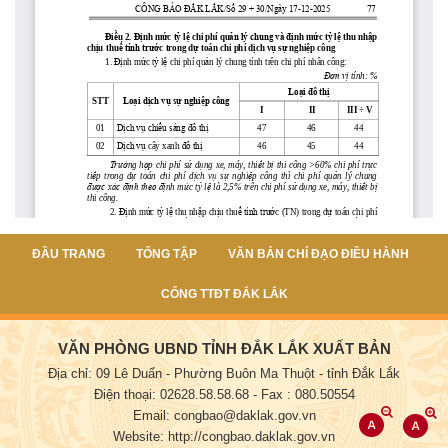
ĐẦU TRANG
TỔNG TẬP
VĂN BẢN CHỈ ĐẠO ĐIỀU HÀNH
CỔNG TTĐT ĐẮK LẮK
VĂN PHÒNG UBND TỈNH ĐẮK LẮK XUẤT BẢN
Địa chỉ: 09 Lê Duẩn - Phường Buôn Ma Thuột - tỉnh Đắk Lắk
Điện thoại: 02628.58.58.68
- Fax : 080.50554
Email: congbao@daklak.gov.vn
Website: http://congbao.daklak.gov.vn