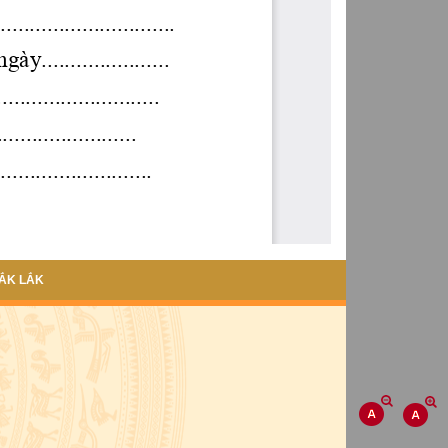
ẮK LẮK