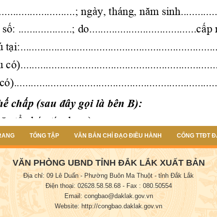
RANG
TỔNG TẬP
VĂN BẢN CHỈ ĐẠO ĐIỀU HÀNH
CỔNG TTĐT Đ
VĂN PHÒNG UBND TỈNH ĐẮK LẮK XUẤT BẢN
Địa chỉ: 09 Lê Duẩn - Phường Buôn Ma Thuột - tỉnh Đắk Lắk
Điện thoại: 02628.58.58.68
- Fax : 080.50554
Email: congbao@daklak.gov.vn
Website: http://congbao.daklak.gov.vn