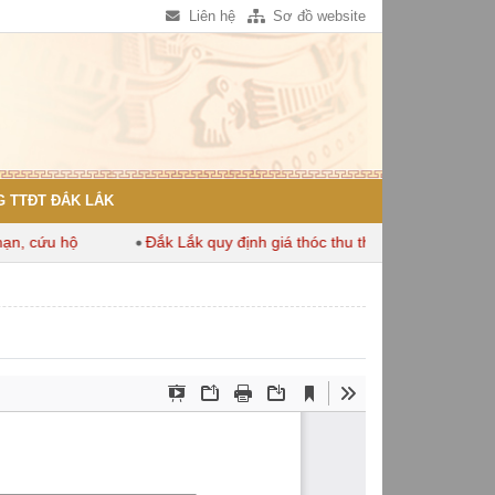
Liên hệ
Sơ đồ website
 TTĐT ĐẮK LẮK
 cứu hộ
Đắk Lắk quy định giá thóc thu thuế dùng để tính thuế