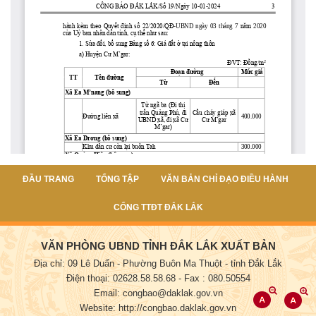
ĐẦU TRANG
TỔNG TẬP
VĂN BẢN CHỈ ĐẠO ĐIỀU HÀNH
CỔNG TTĐT ĐẮK LẮK
VĂN PHÒNG UBND TỈNH ĐẮK LẮK XUẤT BẢN
Địa chỉ: 09 Lê Duẩn - Phường Buôn Ma Thuột - tỉnh Đắk Lắk
Điện thoại: 02628.58.58.68
- Fax : 080.50554
Email: congbao@daklak.gov.vn
Website: http://congbao.daklak.gov.vn