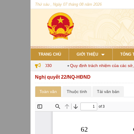
Thứ sáu , Ngày 07 tháng 08 năm 2026
TRANG CHỦ
GIỚI THIỆU
TỔNG 
chăn nuôi đến năm 2030
Quy định trách nhiệm của các sở, ng
Nghị quyết 22/NQ-HĐND
Toàn văn
Thuộc tính
Tải văn bản