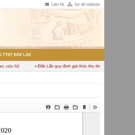
Liên hệ
Sơ đồ website
 TTĐT ĐẮK LẮK
cứu hộ
Đắk Lắk quy định giá thóc thu thuế dùng để tính thuế 