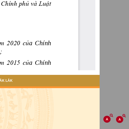
ẮK LẮK