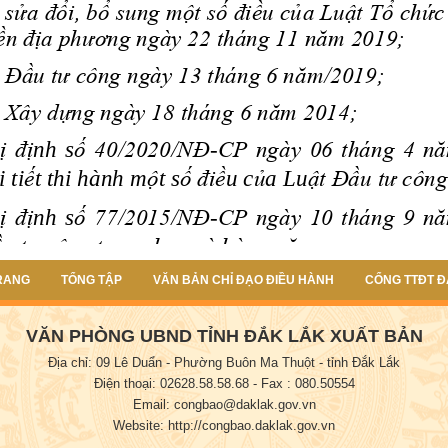
RANG
TỔNG TẬP
VĂN BẢN CHỈ ĐẠO ĐIỀU HÀNH
CỔNG TTĐT Đ
VĂN PHÒNG UBND TỈNH ĐẮK LẮK XUẤT BẢN
Địa chỉ: 09 Lê Duẩn - Phường Buôn Ma Thuột - tỉnh Đắk Lắk
Điện thoại: 02628.58.58.68
- Fax : 080.50554
Email: congbao@daklak.gov.vn
Website: http://congbao.daklak.gov.vn