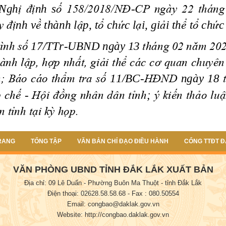
RANG
TỔNG TẬP
VĂN BẢN CHỈ ĐẠO ĐIỀU HÀNH
CỔNG TTĐT Đ
VĂN PHÒNG UBND TỈNH ĐẮK LẮK XUẤT BẢN
Địa chỉ: 09 Lê Duẩn - Phường Buôn Ma Thuột - tỉnh Đắk Lắk
Điện thoại: 02628.58.58.68
- Fax : 080.50554
Email: congbao@daklak.gov.vn
Website: http://congbao.daklak.gov.vn