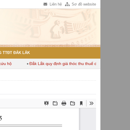
Liên hệ
Sơ đồ website
 TTĐT ĐẮK LẮK
 hộ
Đắk Lắk quy định giá thóc thu thuế dùng để tính thuế sử d