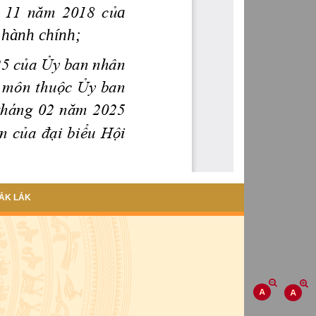
ẮK LẮK