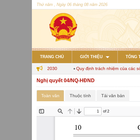
Thứ năm , Ngày 06 tháng 08 năm 2026
TRANG CHỦ
GIỚI THIỆU
TỔNG 
 chăn nuôi đến năm 2030
Quy định trách nhiệm của các sở, n
Nghị quyết 04/NQ-HĐND
Toàn văn
Thuộc tính
Tải văn bản