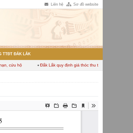
Liên hệ
Sơ đồ website
 TTĐT ĐẮK LẮK
, cứu hộ
Đắk Lắk quy định giá thóc thu thuế dùng để tính thu