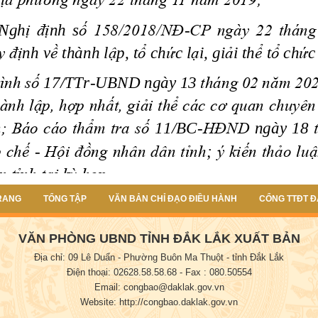
RANG
TỔNG TẬP
VĂN BẢN CHỈ ĐẠO ĐIỀU HÀNH
CỔNG TTĐT Đ
VĂN PHÒNG UBND TỈNH ĐẮK LẮK XUẤT BẢN
Địa chỉ: 09 Lê Duẩn - Phường Buôn Ma Thuột - tỉnh Đắk Lắk
Điện thoại: 02628.58.58.68
- Fax : 080.50554
Email: congbao@daklak.gov.vn
Website: http://congbao.daklak.gov.vn