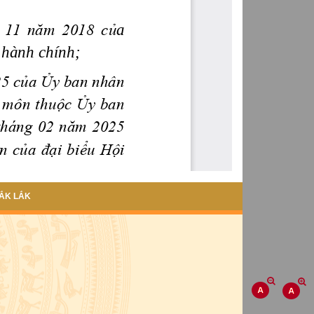
ẮK LẮK