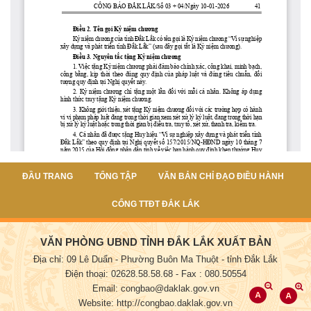
ĐẦU TRANG
TỔNG TẬP
VĂN BẢN CHỈ ĐẠO ĐIỀU HÀNH
CỔNG TTĐT ĐẮK LẮK
VĂN PHÒNG UBND TỈNH ĐẮK LẮK XUẤT BẢN
Địa chỉ: 09 Lê Duẩn - Phường Buôn Ma Thuột - tỉnh Đắk Lắk
Điện thoại: 02628.58.58.68
- Fax : 080.50554
Email: congbao@daklak.gov.vn
Website: http://congbao.daklak.gov.vn