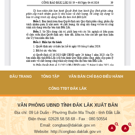
ĐẦU TRANG
TỔNG TẬP
VĂN BẢN CHỈ ĐẠO ĐIỀU HÀNH
CỔNG TTĐT ĐẮK LẮK
VĂN PHÒNG UBND TỈNH ĐẮK LẮK XUẤT BẢN
Địa chỉ: 09 Lê Duẩn - Phường Buôn Ma Thuột - tỉnh Đắk Lắk
Điện thoại: 02628.58.58.68
- Fax : 080.50554
Email: congbao@daklak.gov.vn
Website: http://congbao.daklak.gov.vn