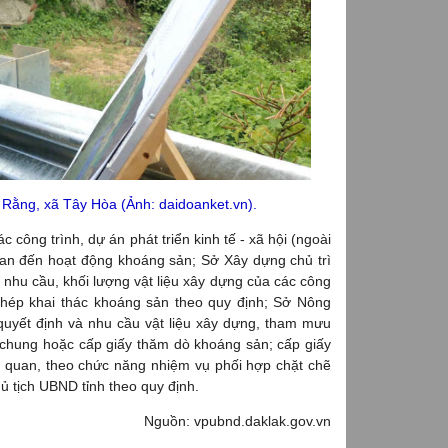
 Rằng, xã Tây Hòa (Ảnh: daidoanket.vn).
 công trình, dự án phát triển kinh tế - xã hội (ngoài
uan đến hoạt động khoáng sản; Sở Xây dựng chủ trì
 nhu cầu, khối lượng vật liệu xây dựng của các công
 phép khai thác khoáng sản theo quy định; Sở Nông
quyết định và nhu cầu vật liệu xây dựng, tham mưu
 chung hoặc cấp giấy thăm dò khoáng sản; cấp giấy
n quan, theo chức năng nhiệm vụ phối hợp chặt chẽ
 tịch UBND tỉnh theo quy định.
Nguồn: vpubnd.daklak.gov.vn