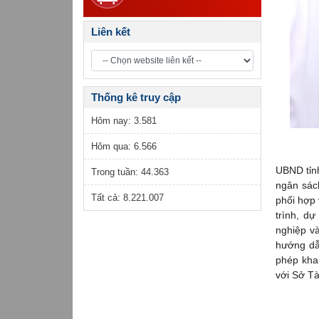
Liên kết
Thống kê truy cập
Hôm nay:
3.581
Hôm qua:
6.566
UBND tỉnh
Trong tuần:
44.363
ngân sác
Tất cả:
8.221.007
phối hợp 
trình, d
nghiệp v
hướng dẫn
phép khai
với Sở Tà