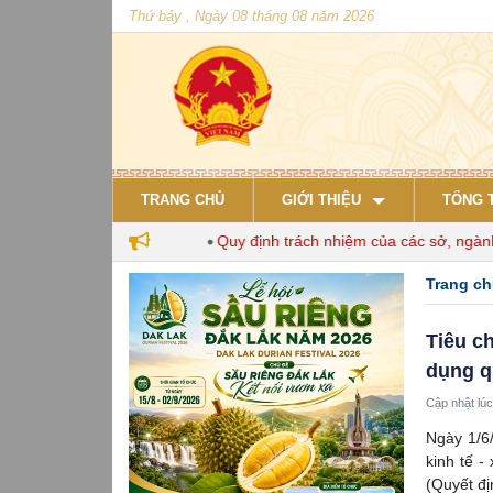
Thứ bảy , Ngày 08 tháng 08 năm 2026
TRANG CHỦ
GIỚI THIỆU
TỔNG 
 đến năm 2030
Quy định trách nhiệm của các sở, ngành và đị
Trang c
Tiêu ch
dụng q
Cập nhật lúc
Ngày 1/6
kinh tế -
(Quyết đị