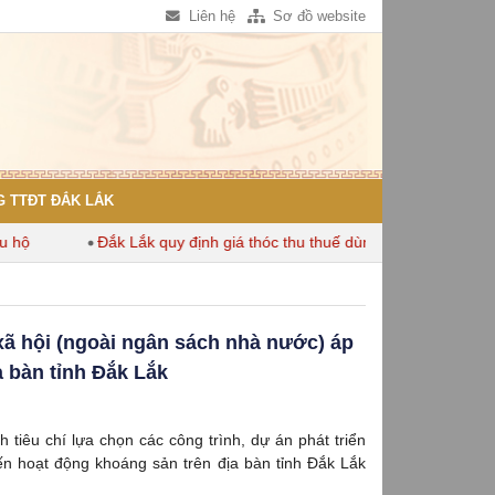
Liên hệ
Sơ đồ website
 TTĐT ĐẮK LẮK
Đắk Lắk quy định giá thóc thu thuế dùng để tính thuế sử dụng đ
- xã hội (ngoài ngân sách nhà nước) áp
a bàn tỉnh Đắk Lắk
h tiêu chí lựa chọn các công trình, dự án phát triển
ến hoạt động khoáng sản trên địa bàn tỉnh Đắk Lắk