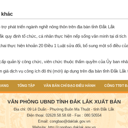
n khác
 trợ phát triển ngành nghề nông thôn trên địa bàn tỉnh Đắk Lắk
k quy định tổ chức, cá nhân thực hiện nếp sống văn minh tại di tích
khai thực hiện khoản 20 Điều 1 Luật sửa đổi, bổ sung một số điều c
cấp quản lý công chức, viên chức thuộc thẩm quyền của Ủy ban nhâ
 giá dịch vụ công ích đô thị (mới) áp dụng trên địa bàn tỉnh Đắk Lắk
RANG
TỔNG TẬP
VĂN BẢN CHỈ ĐẠO ĐIỀU HÀNH
CỔNG TTĐT Đ
VĂN PHÒNG UBND TỈNH ĐẮK LẮK XUẤT BẢN
Địa chỉ: 09 Lê Duẩn - Phường Buôn Ma Thuột - tỉnh Đắk Lắk
Điện thoại: 02628.58.58.68
- Fax : 080.50554
Email: congbao@daklak.gov.vn
Website: http://congbao.daklak.gov.vn