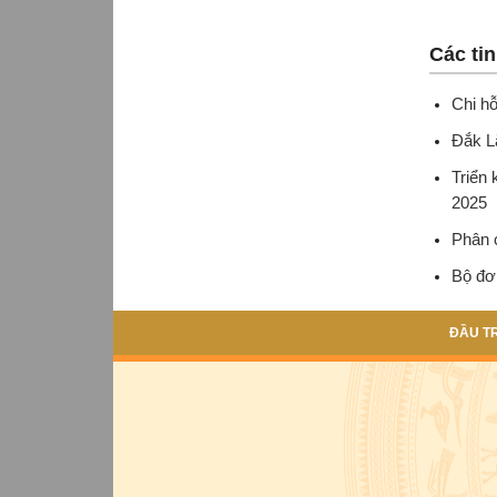
Các ti
Chi hỗ
Đắk Lắ
Triển 
2025
Phân 
Bộ đơn
ĐẦU T