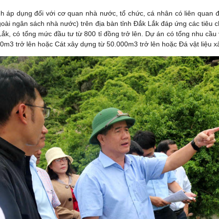
h áp dụng đối với cơ quan nhà nước, tổ chức, cá nhân có liên quan đến
goài ngân sách nhà nước) trên địa bàn tỉnh Đắk Lắk đáp ứng các tiêu ch
Lắk, có tổng mức đầu tư từ 800 tỉ đồng trở lên. Dự án có tổng nhu cầu 
0m3 trở lên hoặc Cát xây dựng từ 50.000m3 trở lên hoặc Đá vật liệu x