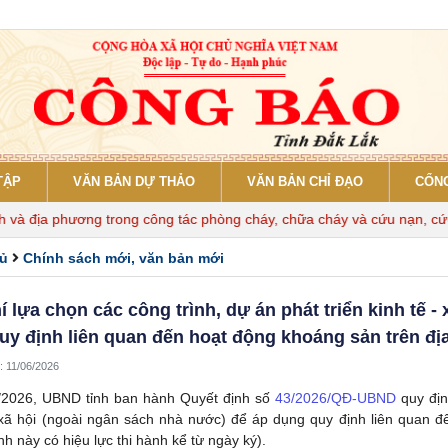
TẬP
VĂN BẢN DỰ THẢO
VĂN BẢN CHỈ ĐẠO
CỔNG
a phương trong công tác phòng cháy, chữa cháy và cứu nạn, cứu hộ
hủ
Chính sách mới, văn bản mới
í lựa chọn các công trình, dự án phát triển kinh tế 
uy định liên quan đến hoạt động khoáng sản trên đị
: 11/06/2026
/2026, UBND tỉnh ban hành Quyết định số
43/2026/QĐ-UBND
quy địn
 xã hội (ngoài ngân sách nhà nước) để áp dụng quy định liên quan đ
nh này có hiệu lực thi hành kể từ ngày ký).