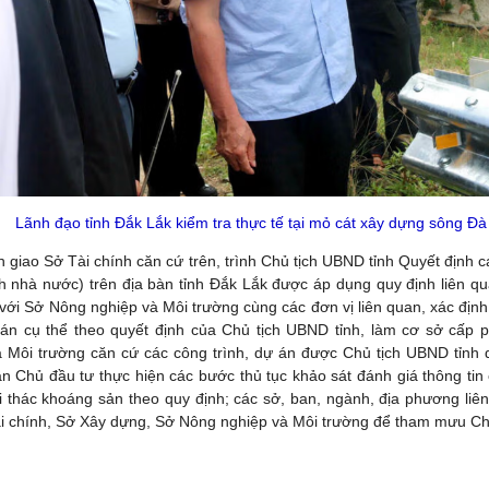
Lãnh đạo tỉnh Đắk Lắk kiểm tra thực tế tại mỏ cát xây dựng sông Đà
 giao Sở Tài chính căn cứ trên, trình Chủ tịch UBND tỉnh Quyết định các
h nhà nước) trên địa bàn tỉnh Đắk Lắk được áp dụng quy định liên q
với Sở Nông nghiệp và Môi trường cùng các đơn vị liên quan, xác định
ự án cụ thể theo quyết định của Chủ tịch UBND tỉnh, làm cơ sở cấp
à Môi trường căn cứ các công trình, dự án được Chủ tịch UBND tỉnh 
 Chủ đầu tư thực hiện các bước thủ tục khảo sát đánh giá thông tin
 thác khoáng sản theo quy định; các sở, ban, ngành, địa phương liê
i chính, Sở Xây dựng, Sở Nông nghiệp và Môi trường để tham mưu Chủ