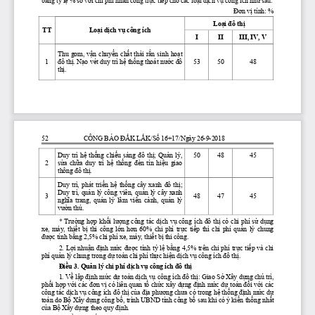
Đơn v
ị
tính: %
Lo
ạ
i đô th
ị
TT
Lo
ạ
i d
ị
ch v
ụ
công ích
I
II
III,
IV, V
Thu  gom,  v
ậ
n  chuy
ể
n  ch
ấ
t  th
ả
i 
r
ắ
n  sinh  ho
ạ
t
1
53
50
48
đô th
ị
. N
ạ
o vét duy trì h
ệ
th
ố
ng thoát nư
ớ
c đô 
th
ị
.
52
CÔNG BÁO Đ
Ắ
K L
Ắ
K/S
ố
16
+17
/Ngày 2
6
-
9
-
201
8
Duy  trì  h
ệ
th
ố
ng  chi
ế
u  sáng 
đô th
ị
; 
Qu
ả
n  lý, 
50
48
45
2
s
ử
a  ch
ữ
a  duy  trì 
h
ệ
th
ố
ng 
đ
èn  tín  hi
ệ
u  giao 
thông
đô th
ị
.
Duy  trì,  phát  tri
ể
n  h
ệ
th
ố
ng  cây  xanh
đô th
ị
; 
Duy  trì, 
qu
ả
n  lý 
công  viên,  qu
ả
n  lý 
cây xanh 
3
48
47
45
nghĩa trang, qu
ả
n  lý 
lâm  viên  c
ả
nh,  qu
ả
n  lý 
vư
ờ
n thú
.
* Trư
ờ
ng h
ợ
p kh
ố
i lư
ợ
ng công tác d
ị
ch v
ụ
công ích đô th
ị
có chi phí s
ử
d
ụ
ng 
xe,  máy,
thi
ế
t  b
ị
thi  công 
l
ớ
n hơn 60% chi phí tr
ự
c  ti
ế
p  thì  chi  phí  qu
ả
n  lý  chung 
đư
ợ
c tính b
ằ
ng 2,5% chi phí 
xe, máy,
thi
ế
t b
ị
thi công
.
2. L
ợ
i nhu
ậ
n đ
ị
nh m
ứ
c đư
ợ
c tính t
ỷ
l
ệ
b
ằ
n
g 4,5% trên chi phí tr
ự
c ti
ế
p và chi 
phí qu
ả
n lý chung trong d
ự
toán 
chi phí 
th
ự
c hi
ệ
n d
ị
ch v
ụ
công ích đô th
ị
.
Đi
ề
u 3. 
Q
u
ả
n lý chi phí d
ị
ch v
ụ
công ích đô th
ị
1. V
ề
l
ậ
p đ
ị
nh m
ứ
c d
ự
toán d
ị
ch v
ụ
công ích đô th
ị
: Giao S
ở
Xây d
ự
ng ch
ủ
trì, 
ph
ố
i h
ợ
p v
ớ
i các đ
ơn v
ị
có liên quan t
ổ
ch
ứ
c xây d
ự
ng đ
ị
nh m
ứ
c 
d
ự
toán 
đ
ố
i v
ớ
i 
các 
công 
tác d
ị
ch v
ụ
công ích đô th
ị
c
ủ
a đ
ị
a phương
chưa có trong h
ệ
th
ố
ng đ
ị
nh m
ứ
c d
ự
toán 
do 
B
ộ
Xây d
ự
ng công b
ố
, trình UBND t
ỉ
nh công 
b
ố
sau khi có ý ki
ế
n th
ố
ng nh
ấ
t 
c
ủ
a B
ộ
Xây d
ự
ng theo quy 
đ
ị
nh.