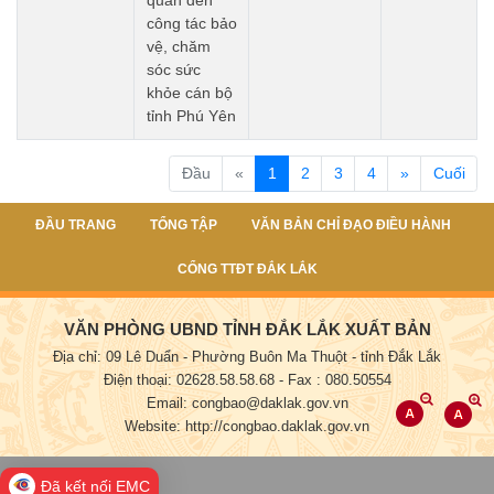
công tác bảo
vệ, chăm
sóc sức
khỏe cán bộ
tỉnh Phú Yên
(current)
Đầu
«
1
2
3
4
»
Cuối
ĐẦU TRANG
TỔNG TẬP
VĂN BẢN CHỈ ĐẠO ĐIỀU HÀNH
CỔNG TTĐT ĐẮK LẮK
VĂN PHÒNG UBND TỈNH ĐẮK LẮK XUẤT BẢN
Địa chỉ: 09 Lê Duẩn - Phường Buôn Ma Thuột - tỉnh Đắk Lắk
Điện thoại: 02628.58.58.68
- Fax : 080.50554
Email: congbao@daklak.gov.vn
Website: http://congbao.daklak.gov.vn
Đã kết nối EMC