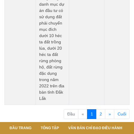
danh mục dự
án đầu tư có
sử dụng đất
phải chuyển
mục đích
dưới 10 héc
ta đất trồng
lúa, dưới 20
héc ta đất
rừng phòng
hộ, đất rừng
đặc dụng
trong năm
2022 trên địa
bàn tỉnh Đắk
Lắk
(current)
Đầu
«
1
2
»
Cuối
ĐẦU TRANG
TỔNG TẬP
VĂN BẢN CHỈ ĐẠO ĐIỀU HÀNH