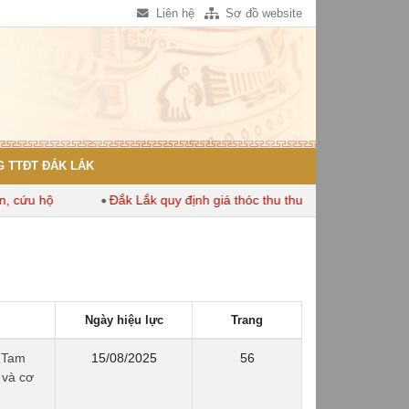
Liên hệ
Sơ đồ website
 TTĐT ĐẮK LẮK
ứu hộ
Đắk Lắk quy định giá thóc thu thuế dùng để tính thuế s
Ngày hiệu lực
Trang
 Tam
15/08/2025
56
 và cơ