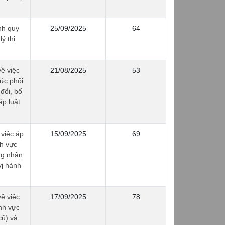
nh quy
25/09/2025
64
ý thị
ề việc
21/08/2025
53
ức phối
đổi, bổ
p luật
việc áp
15/09/2025
69
nh vực
ng nhân
vị hành
ề việc
17/09/2025
78
nh vực
cũ) và