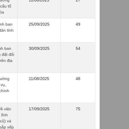
cấu tổ
òa
ỉnh ban
25/09/2025
49
ân tỉnh
nh ban
30/09/2025
54
 đất đối
rên địa
ường
11/08/2025
48
 vụ,
chính
ề việc
17/09/2025
75
 lĩnh
cũ) và
 sắp xếp