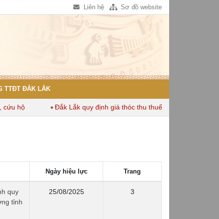
Liên hệ
Sơ đồ website
 TTĐT ĐẮK LẮK
 hộ
Đắk Lắk quy định giá thóc thu thuế dùng để tính thuế sử 
Ngày hiệu lực
Trang
nh quy
25/08/2025
3
ng tỉnh