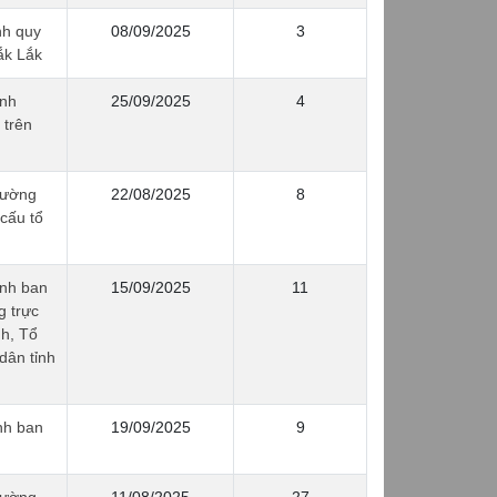
nh quy
08/09/2025
3
ắk Lắk
ỉnh
25/09/2025
4
 trên
ường
22/08/2025
8
cấu tổ
ỉnh ban
15/09/2025
11
g trực
nh, Tổ
dân tỉnh
nh ban
19/09/2025
9
ường
11/08/2025
27