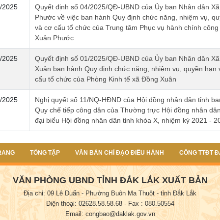
/2025
Quyết định số 04/2025/QĐ-UBND của Ủy ban Nhân dân Xã
Phước về việc ban hành Quy định chức năng, nhiệm vụ, q
và cơ cấu tổ chức của Trung tâm Phục vụ hành chính công
Xuân Phước
/2025
Quyết định số 01/2025/QĐ-UBND của Ủy ban Nhân dân Xã
Xuân ban hành Quy định chức năng, nhiệm vụ, quyền hạn 
cấu tổ chức của Phòng Kinh tế xã Đồng Xuân
/2025
Nghị quyết số 11/NQ-HĐND của Hội đồng nhân dân tỉnh ba
Quy chế tiếp công dân của Thường trực Hội đồng nhân dân 
đại biểu Hội đồng nhân dân tỉnh khóa X, nhiệm kỳ 2021 - 2
RANG
TỔNG TẬP
VĂN BẢN CHỈ ĐẠO ĐIỀU HÀNH
CỔNG TTĐT Đ
VĂN PHÒNG UBND TỈNH ĐẮK LẮK XUẤT BẢN
Địa chỉ: 09 Lê Duẩn - Phường Buôn Ma Thuột - tỉnh Đắk Lắk
Điện thoại: 02628.58.58.68
- Fax : 080.50554
Email: congbao@daklak.gov.vn