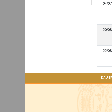
04/07
20/08
22/08
ĐẦU T