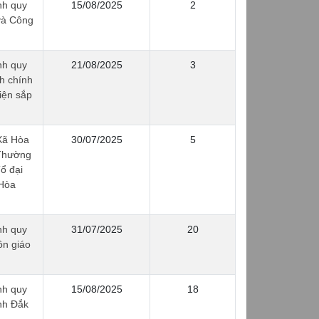
nh quy
15/08/2025
2
và Công
nh quy
21/08/2025
3
h chính
iện sắp
̃ Hòa
30/07/2025
5
 Thường
ổ đại
 Hòa
nh quy
31/07/2025
20
ôn giáo
nh quy
15/08/2025
18
nh Đắk