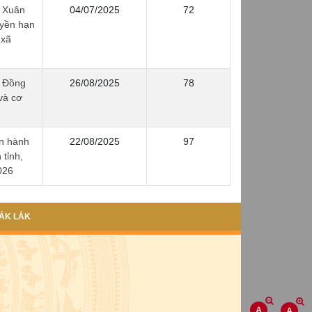
 Xuân
04/07/2025
72
uyền hạn
 xã
 Đồng
26/08/2025
78
và cơ
n hành
22/08/2025
97
tỉnh,
026
ẮK LẮK