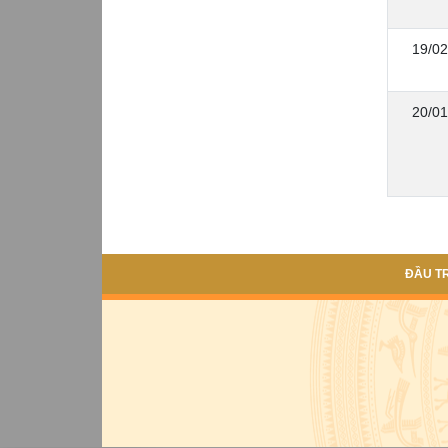
19/02
20/01
ĐẦU T