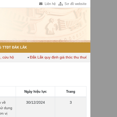
Liên hệ
Sơ đồ website
 TTĐT ĐẮK LẮK
 hộ
Đắk Lắk quy định giá thóc thu thuế dùng để tính thuế sử 
Ngày hiệu lực
Trang
h về
30/12/2024
3
sử dụng
ơn vị