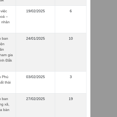
việc
19/02/2025
6
hoá –
g nhân
h ban
24/01/2025
10
iện
hân
tham gia
ỉnh Đắk
h Phú
03/02/2025
3
ất thải
h ban
27/02/2025
19
ng xã,
ịa bàn