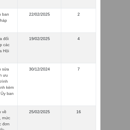
h ban
22/02/2025
2
pháp
a đổi
19/02/2025
4
p các
a Hội
h sửa
30/12/2024
7
ch ưu
trình
hành kèm
 Ủy ban
h về
25/02/2025
16
t, mức
c đơn
Lắk