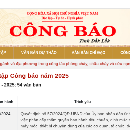
TẬP
VĂN BẢN DỰ THẢO
VĂN BẢN CHỈ ĐẠO
CỔNG
 và địa phương trong công tác phòng cháy, chữa cháy và cứu nạn, cứu
tập Công báo năm 2025
 - 2025: 54 văn bản
an hành
Trích yếu
/2024
Quyết định số 57/2024/QĐ-UBND của Ủy ban nhân dân tỉn
việc phân cấp thẩm quyền ban hành tiêu chuẩn, định mức 
máy móc, thiết bị chuyên dùng của các cơ quan, tổ chức, đ