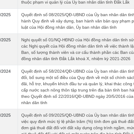
thuộc phạm vi quản lý của Ủy ban nhân dân tỉnh Đắk Lắk
/2025
Quyết định số 08/2025/QĐ-UBND của Ủy ban nhân dân tỉn
hành Quy định về xây dựng, ban hành văn bản quy phạm 
luật của Hội đồng nhân dân, Ủy ban nhân dân tỉnh
/2025
Nghị quyết số 01/NQ-HĐND của Hội đồng nhân dân tỉnh sử
các Nghị quyết của Hội đồng nhân dân tỉnh về việc thành lậ
Ban, số lượng thành viên và cơ cấu thành phần các Ban củ
đồng nhân dân tỉnh Đắk Lắk khoá X, nhiệm kỳ 2021-2026
/2024
Quyết định số 58/2024/QĐ-UBND của Ủy ban nhân dân tỉn
đổi, bổ sung một số điều của Quy định về một số chính sá
đãi, hỗ trợ, khuyến khích đầu tư và quản lý, khai thác công 
cấp nước sạch nông thôn tập trung trên địa bàn tỉnh ban 
theo Quyết định số 22/2016/QĐ-UBND ngày 20/5/2016 của
nhân dân tỉnh
/2025
Quyết định số 09/2025/QĐ-UBND của Ủy ban nhân dân tỉn
việc quy định mức tỷ lệ phần trăm (%) tính đơn giá thuê đấ
đơn giá thuê đất đối với đất xây dựng công trình ngầm, mứ
giá thuê đất đối với đất có mặt nước trên địa bàn tỉnh Đắk 