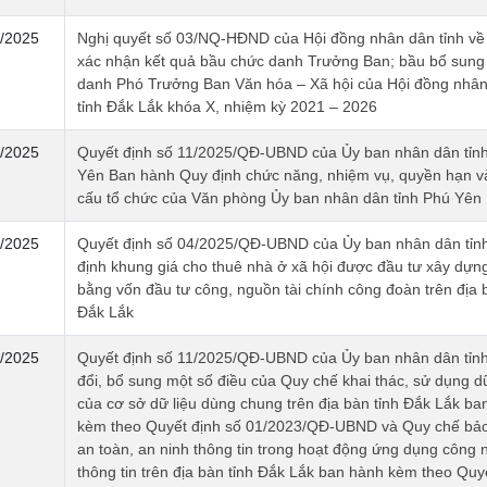
/2025
Nghị quyết số 03/NQ-HĐND của Hội đồng nhân dân tỉnh về 
xác nhận kết quả bầu chức danh Trưởng Ban; bầu bổ sung
danh Phó Trưởng Ban Văn hóa – Xã hội của Hội đồng nhâ
tỉnh Đắk Lắk khóa X, nhiệm kỳ 2021 – 2026
/2025
Quyết định số 11/2025/QĐ-UBND của Ủy ban nhân dân tỉn
Yên Ban hành Quy định chức năng, nhiệm vụ, quyền hạn v
cấu tổ chức của Văn phòng Ủy ban nhân dân tỉnh Phú Yên
/2025
Quyết định số 04/2025/QĐ-UBND của Ủy ban nhân dân tỉn
định khung giá cho thuê nhà ở xã hội được đầu tư xây dựn
bằng vốn đầu tư công, nguồn tài chính công đoàn trên địa b
Đắk Lắk
/2025
Quyết định số 11/2025/QĐ-UBND của Ủy ban nhân dân tỉn
đổi, bổ sung một số điều của Quy chế khai thác, sử dụng dữ
của cơ sở dữ liệu dùng chung trên địa bàn tỉnh Đắk Lắk ba
kèm theo Quyết định số 01/2023/QĐ-UBND và Quy chế bả
an toàn, an ninh thông tin trong hoạt động ứng dụng công 
thông tin trên địa bàn tỉnh Đắk Lắk ban hành kèm theo Quy