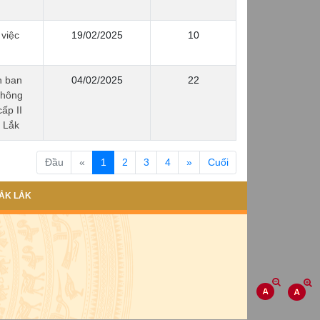
việc
19/02/2025
10
h ban
04/02/2025
22
thông
ấp II
 Lắk
(current)
Đầu
«
1
2
3
4
»
Cuối
ẮK LẮK