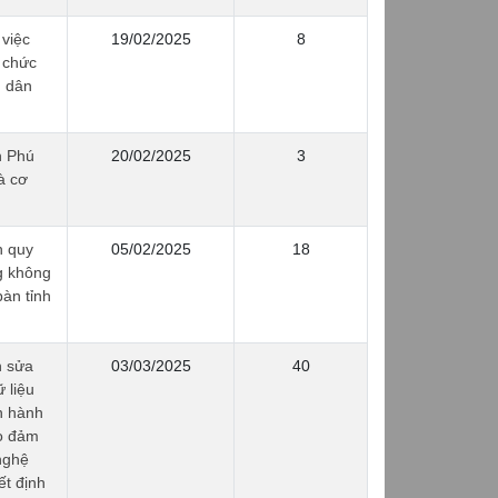
việc
19/02/2025
8
 chức
n dân
h Phú
20/02/2025
3
à cơ
h quy
05/02/2025
18
g không
àn tỉnh
h sửa
03/03/2025
40
 liệu
n hành
o đảm
nghệ
ết định