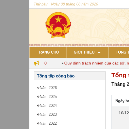
Thứ bảy , Ngày 08 tháng 08 năm 2026
TRANG CHỦ
GIỚI THIỆU
TỔNG 
 nuôi đến năm 2030
Quy định trách nhiệm của các sở, ngành
Tổng 
Tổng tập công báo
Tháng 2
Năm 2026
Năm 2025
Ngày b
Năm 2024
16/12
Năm 2023
Năm 2022