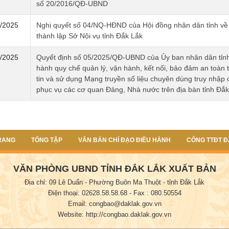
số 20/2016/QĐ-UBND
/2025
Nghị quyết số 04/NQ-HĐND của Hội đồng nhân dân tỉnh về 
thành lập Sở Nội vụ tỉnh Đắk Lắk
/2025
Quyết định số 05/2025/QĐ-UBND của Ủy ban nhân dân tỉn
hành quy chế quản lý, vận hành, kết nối, bảo đảm an toàn 
tin và sử dụng Mạng truyền số liệu chuyên dùng truy nhập c
phục vụ các cơ quan Đảng, Nhà nước trên địa bàn tỉnh Đắk
RANG
TỔNG TẬP
VĂN BẢN CHỈ ĐẠO ĐIỀU HÀNH
CỔNG TTĐT Đ
VĂN PHÒNG UBND TỈNH ĐẮK LẮK XUẤT BẢN
Địa chỉ: 09 Lê Duẩn - Phường Buôn Ma Thuột - tỉnh Đắk Lắk
Điện thoại: 02628.58.58.68
- Fax : 080.50554
Email: congbao@daklak.gov.vn
Website: http://congbao.daklak.gov.vn