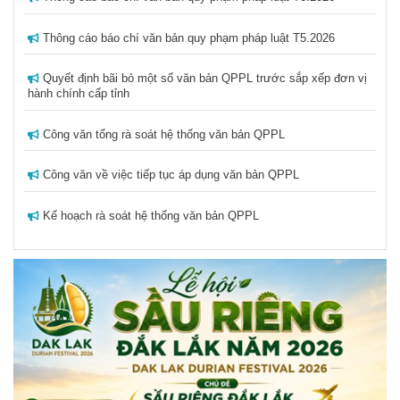
Số
55
ngày 17/4/2026
Thông cáo báo chí văn bản quy phạm pháp luật T5.2026
Số
53 + 54
ngày 09/4/2026
Số
52
ngày 01/4/2026
Quyết định bãi bỏ một số văn bản QPPL trước sắp xếp đơn vị
hành chính cấp tỉnh
Số
51
ngày 30/3/2026
Số
49 + 50
ngày 30/3/2026
Công văn tổng rà soát hệ thống văn bản QPPL
Số
47 + 48
ngày 25/3/2026
Công văn về việc tiếp tục áp dụng văn bản QPPL
Số
46
ngày 16/3/2026
Số
44 + 45
ngày 02/3/2026
Kế hoạch rà soát hệ thống văn bản QPPL
Số
43
ngày 11/02/2026
Thông cáo báo chí T3.2026
Số
41 + 42
ngày 10/02/2026
Số
39 + 40
ngày 04/02/2026
Thông cáo Báo chí T2.2026
Số
37 + 38
ngày 04/02/2026
Thông cáo Báo chí T1.2026
Số
35 + 36
ngày 04/02/2026
Số
33 + 34
ngày 04/02/2026