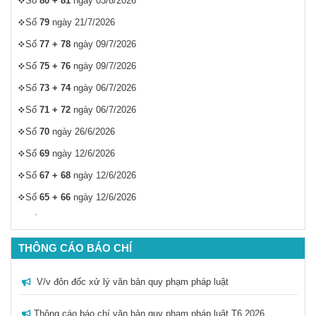
Số
80 + 81
ngày 03/8/2026
Số
79
ngày 21/7/2026
Số
77 + 78
ngày 09/7/2026
Số
75 + 76
ngày 09/7/2026
Số
73 + 74
ngày 06/7/2026
Số
71 + 72
ngày 06/7/2026
Số
70
ngày 26/6/2026
Số
69
ngày 12/6/2026
Số
67 + 68
ngày 12/6/2026
Số
65 + 66
ngày 12/6/2026
Số
63 + 64
ngày 12/6/2026
Số
61 + 62
ngày 04/6/2026
THÔNG CÁO BÁO CHÍ
Số
59 + 60
ngày 04/6/2026
V/v đôn đốc xử lý văn bản quy phạm pháp luật
Số
57 + 58
ngày 21/5/2026
Số
56
ngày 04/5/2026
Thông cáo báo chí văn bản quy phạm pháp luật T6.2026