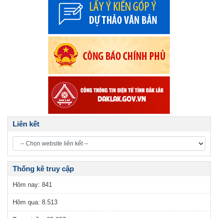
Số
03 + 04
ngày 10/01/2026
Số
01 + 02
ngày 09/01/2026
Liên kết
Thống kê truy cập
Hôm nay:
841
Hôm qua:
8.513